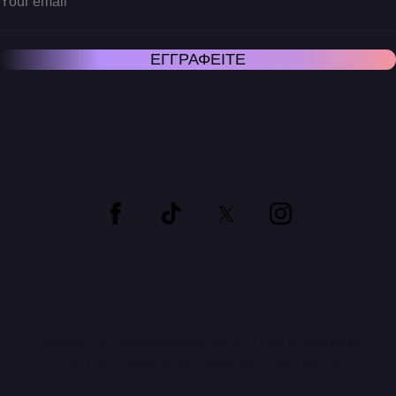
πρώτη υπηρεσία streaming που
κέρδισε σημαντικά βραβεία Όσκαρ
και Emmy, εδραιώνοντας τον ρόλο
της στο μέλλον της ψυχαγωγίας.
Powered By Argofilmfestival.gr
Πολιτική Απορρήτου
Πολιτική Cookies
Όροι Χρήσης
Επικοινωνία