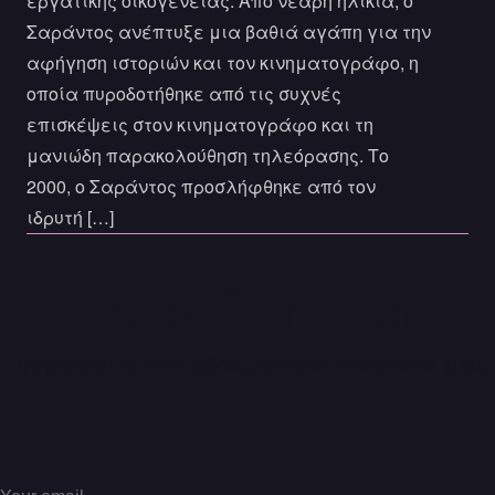
εργατικής οικογένειας. Από νεαρή ηλικία, ο
Σαράντος ανέπτυξε μια βαθιά αγάπη για την
παραγωγής του Netflix,
αφήγηση ιστοριών και τον κινηματογράφο, η
διασφαλίζοντας ότι η πλατφόρμα
οποία πυροδοτήθηκε από τις συχνές
αντιπροσωπεύει ένα ευρύ φάσμα
επισκέψεις στον κινηματογράφο και τη
μανιώδη παρακολούθηση τηλεόρασης. Το
φωνών και προοπτικών.
2000, ο Σαράντος προσλήφθηκε από τον
Ο Σαράντος έχει ανακηρυχθεί ένας
ιδρυτή […]
από τους «100 ανθρώπους με τη
Let’s Connect
μεγαλύτερη επιρροή» του περιοδικού
Time και έχει συμπεριληφθεί στη
Εγγραφείτε στο εβδομαδιαίο newsletter μας.
λίστα «Business Visionaries» του
Variety.
Υπό την ηγεσία του, το Netflix έγινε η