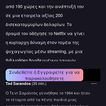
από 190 χώρες και την ανάπτυξή του
σε μια εταιρεία αξίας 200
δισεκατομμυρίων δολαρίων. Το
όραμά του οδήγησε το Netflix να γίνει
η κυρίαρχη δύναμη στον τομέα της
ψυχαγωγίας μέσω streaming, με μια
βιβλιοθήκη βραβευμένων ταινιών,
σειρών και ντοκιμαντέρ.
Συνδεθείτε ή Εγγραφείτε για να
Ο Σαράντος υπήρξε επίσης ένθερμος
παρακολουθήσετε
Ted Sarandos
(35 min.)
υποστηρικτής της ποικιλομορφίας και
Ο Τεντ Σαράντος γεννήθηκε το 1964 και ήταν
της κοινωνικής ενσωμάτωσης στις
το τέταρτο από τα πέντε παιδιά μιας
ομάδες περιεχομένου και