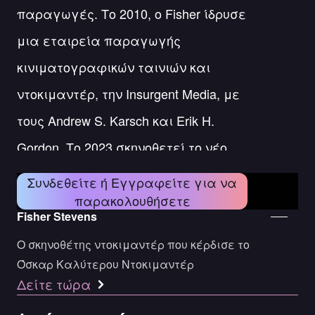
παραγωγές. Το 2010, ο Fisher ίδρυσε
μια εταιρεία παραγωγής
κινιματογραφικών ταινιών και
ντοκιμαντέρ, την Insurgent Media, με
τους Andrew S. Karsch και Erik H.
Gordon. Το 2023 σκηνοθετεί το νέο
ντοκιμαντέρ για την ζωή του David
Συνδεθείτε ή Εγγραφείτε για να
Beckham στο Netflix.
παρακολουθήσετε
Fisher Stevens
O σκηνοθέτης ντοκιμαντέρ που κέρδισε το
Όσκαρ Καλύτερου Ντοκιμαντέρ
Δείτε τώρα